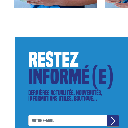
restez
informé(e)
Dernières actualités, nouveautés,
informations utiles, boutique...