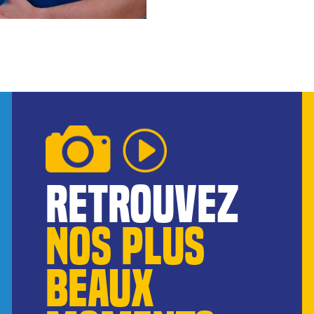
reTROUVEZ
NOS pLUS
BEAUX