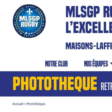
MLSGP R
L’EXCELL
MAISONS-LAFF
NOTRE CLUB
NOS équipes
PHOTOTHEQUE
ret
Accueil >
Photothèque