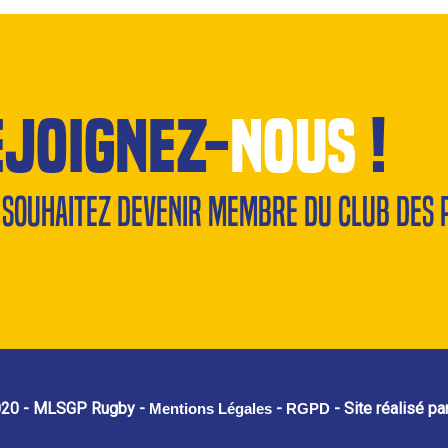
ejoignez-
nous
!
 souhaitez devenir membre du Club des 
020 - MLSGP Rugby -
-
- Site réalisé pa
Mentions Légales
RGPD