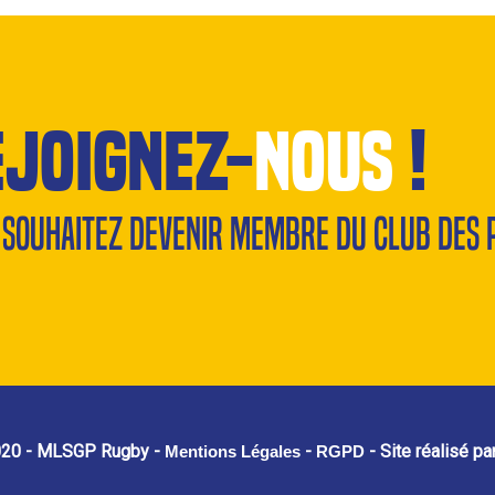
ejoignez-
nous
!
 souhaitez devenir membre du Club des 
020 - MLSGP Rugby -
-
- Site réalisé pa
Mentions Légales
RGPD