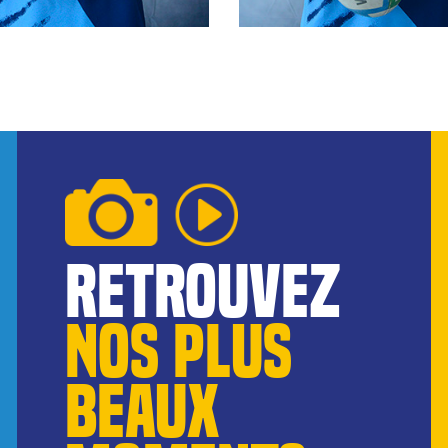
reTROUVEZ
NOS pLUS
BEAUX