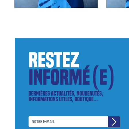
restez
informé(e)
Dernières actualités, nouveautés,
informations utiles, boutique...