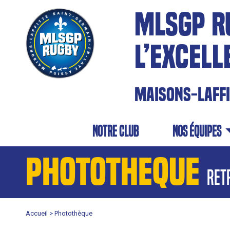
MLSGP R
L’EXCELL
MAISONS-LAFF
NOTRE CLUB
NOS équipes
PHOTOTHEQUE
ret
Accueil >
Photothèque