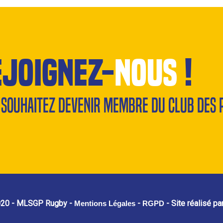
ejoignez-
nous
!
 souhaitez devenir membre du Club des 
020 - MLSGP Rugby -
-
- Site réalisé pa
Mentions Légales
RGPD