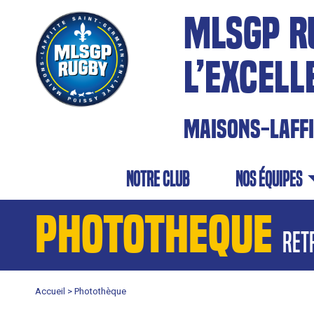
MLSGP R
L’EXCELL
MAISONS-LAFF
NOTRE CLUB
NOS équipes
PHOTOTHEQUE
ret
Accueil >
Photothèque