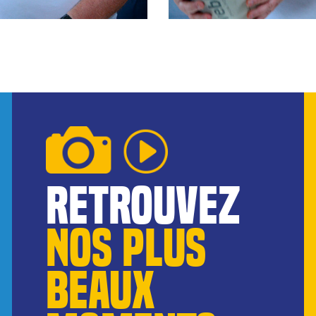
reTROUVEZ
NOS pLUS
BEAUX