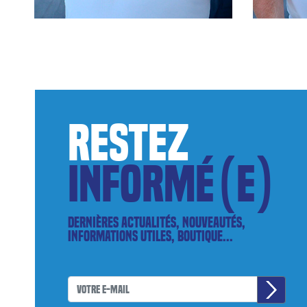
restez
informé(e)
Dernières actualités, nouveautés,
informations utiles, boutique...