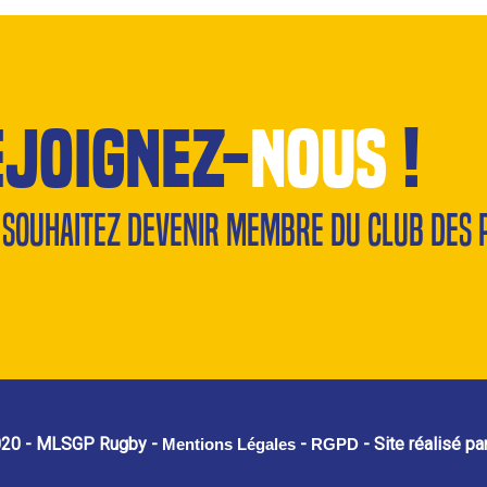
ejoignez-
nous
!
 souhaitez devenir membre du Club des 
020 - MLSGP Rugby -
-
- Site réalisé pa
Mentions Légales
RGPD