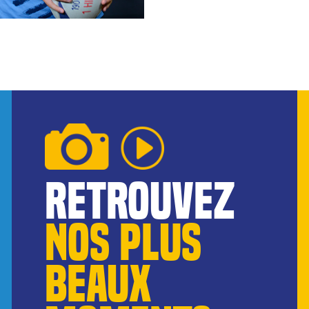
reTROUVEZ
NOS pLUS
BEAUX