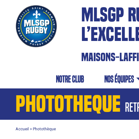
MLSGP R
L’EXCELL
MAISONS-LAFF
NOTRE CLUB
NOS équipes
PHOTOTHEQUE
ret
Accueil >
Photothèque