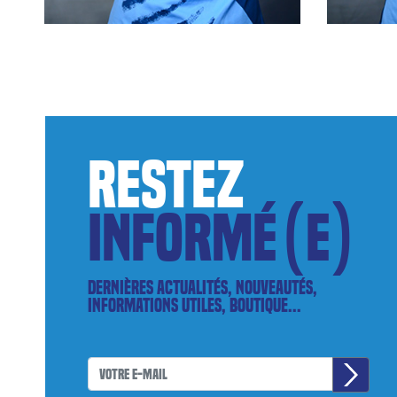
restez
informé(e)
Dernières actualités, nouveautés,
informations utiles, boutique...